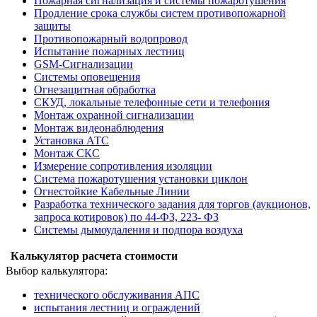
Пожарная сигнализация и системы пожаротушения
Продление срока службы систем противопожарной
защиты
Противопожарный водопровод
Испытание пожарных лестниц
GSM-Сигнализации
Системы оповещения
Огнезащитная обработка
СКУД, локальные телефонные сети и телефония
Монтаж охранной сигнализации
Монтаж видеонаблюдения
Установка АТС
Монтаж СКС
Измерение сопротивления изоляции
Система пожаротушения установки циклон
Огнестойкие Кабельные Линии
Разработка технического задания для торгов (аукционов,
запроса котировок) по 44-ФЗ, 223- ФЗ
Системы дымоудаления и подпора воздуха
Калькулятор расчета стоимости
Выбор калькулятора:
технического обслуживания АПС
испытания лестниц и ограждений