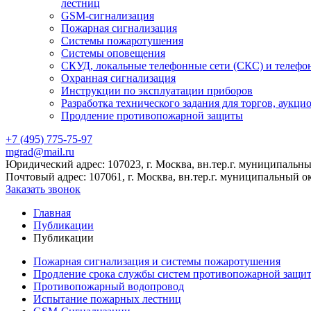
лестниц
GSM-сигнализация
Пожарная сигнализация
Системы пожаротушения
Системы оповещения
СКУД, локальные телефонные сети (СКС) и телефо
Охранная сигнализация
Инструкции по эксплуатации приборов
Разработка технического задания для торгов, аукци
Продление противопожарной защиты
+7 (495) 775-75-97
mgrad@mail.ru
Юридический адрес: 107023, г. Москва, вн.тер.г. муниципальный
Почтовый адрес: 107061, г. Москва, вн.тер.г. муниципальный ок
Заказать звонок
Главная
Публикации
Публикации
Пожарная сигнализация и системы пожаротушения
Продление срока службы систем противопожарной защи
Противопожарный водопровод
Испытание пожарных лестниц