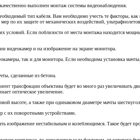
о качественно выполнен монтаж системы видеонаблюдения.
необходимый тип кабеля. Вам необходимо учесть те факторы, как 
 мер по их защите от механических воздействий, ультрафиолето
ких условий. Если поблизости от места монтажа находится мощн
ции видеокамер и на изображение на экране монитора.
окамеры, так и для монитора. Если необходима установка мачты, 
чты, сделанные из бетона.
иент трансфокции объектива будет во много раз увеличивать дв
инает оптическое увеличение.
вой высоте, а также при одинаковом диаметре мачты шестиуголь
ер с их поворотными устройствами.
ь изображение нестабильным и колеблющимся. Такое будет проис
говом комплексе, то дополнительным фактором, от которого буде