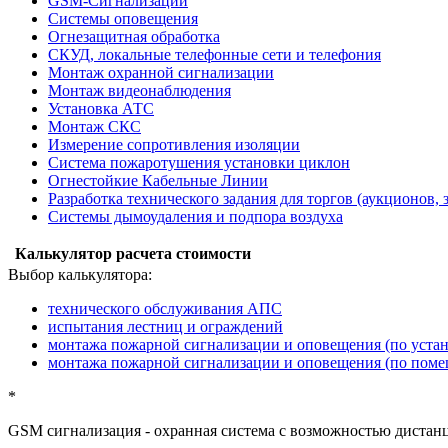
GSM-Сигнализации
Системы оповещения
Огнезащитная обработка
СКУД, локальные телефонные сети и телефония
Монтаж охранной сигнализации
Монтаж видеонаблюдения
Установка АТС
Монтаж СКС
Измерение сопротивления изоляции
Система пожаротушения установки циклон
Огнестойкие Кабельные Линии
Разработка технического задания для торгов (аукционов, 
Системы дымоудаления и подпора воздуха
Калькулятор расчета стоимости
Выбор калькулятора:
технического обслуживания АПС
испытания лестниц и ограждений
монтажа пожарной сигнализации и оповещения (по уста
монтажа пожарной сигнализации и оповещения (по пом
*
GSM сигнализация
- охранная система с возможностью дистан