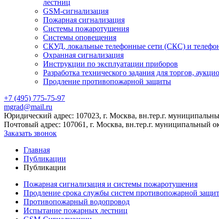
лестниц
GSM-сигнализация
Пожарная сигнализация
Системы пожаротушения
Системы оповещения
СКУД, локальные телефонные сети (СКС) и телефо
Охранная сигнализация
Инструкции по эксплуатации приборов
Разработка технического задания для торгов, аукци
Продление противопожарной защиты
+7 (495) 775-75-97
mgrad@mail.ru
Юридический адрес: 107023, г. Москва, вн.тер.г. муниципальный
Почтовый адрес: 107061, г. Москва, вн.тер.г. муниципальный ок
Заказать звонок
Главная
Публикации
Публикации
Пожарная сигнализация и системы пожаротушения
Продление срока службы систем противопожарной защи
Противопожарный водопровод
Испытание пожарных лестниц