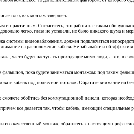
осле того, как монтаж завершен.
 и практичным. Согласитесь, что работать с таким оборудовани
довольно легко, глаза не уставали, не было никакого шума и ме
тажа системы видеонаблюдения, должен подключаться непосредст
ь внимание на расположение кабеля. Не забывайте и об эффектив
тажа, часто будут наступать проходящие мимо люди, а это, в свою
е фальшпол, пока будете заниматься монтажом: под таким фальшп
ровать кабель под подвесной потолок. Обратите внимание на без
 сможете обойтись без коммутационной панели, которая необход
, причем все делается так, чтобы кабель, имеющий специальные 
 его качественный монтаж, обратитесь к настоящим профессион