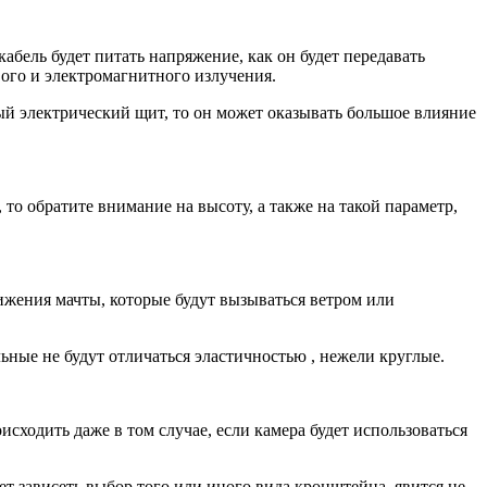
кабель будет питать напряжение, как он будет передавать
вого и электромагнитного излучения.
ый электрический щит, то он может оказывать большое влияние
то обратите внимание на высоту, а также на такой параметр,
ижения мачты, которые будут вызываться ветром или
ные не будут отличаться эластичностью , нежели круглые.
ходить даже в том случае, если камера будет использоваться
т зависеть выбор того или иного вида кронштейна, явится не