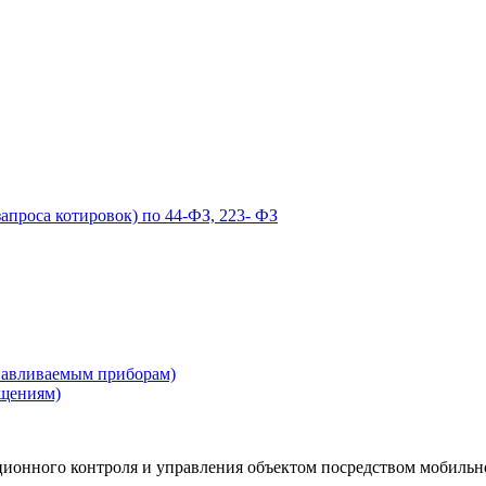
запроса котировок) по 44-ФЗ, 223- ФЗ
навливаемым приборам)
ещениям)
ционного контроля и управления объектом посредством мобильн