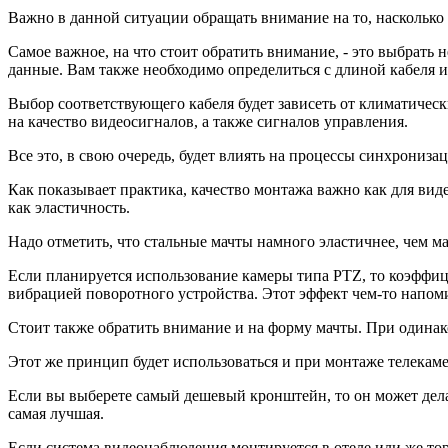
Важно в данной ситуации обращать внимание на то, наскольк
Самое важное, на что стоит обратить внимание, - это выбрать 
данные. Вам также необходимо определиться с длиной кабеля и
Выбор соответствующего кабеля будет зависеть от климатичес
на качество видеосигналов, а также сигналов управления.
Все это, в свою очередь, будет влиять на процессы синхрониза
Как показывает практика, качество монтажа важно как для виде
как эластичность.
Надо отметить, что стальные мачты намного эластичнее, чем ма
Если планируется использование камеры типа PTZ, то коэффиц
вибрацией поворотного устройства. Этот эффект чем-то напом
Стоит также обратить внимание и на форму мачты. При одинако
Этот же принцип будет использоваться и при монтаже телекам
Если вы выберете самый дешевый кронштейн, то он может делат
самая лучшая.
Если система видеонаблюдения монтируется в отеле или же тор