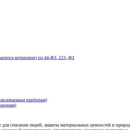
запроса котировок) по 44-ФЗ, 223- ФЗ
навливаемым приборам)
ещениям)
ые для спасания людей, защиты материальных ценностей и природ