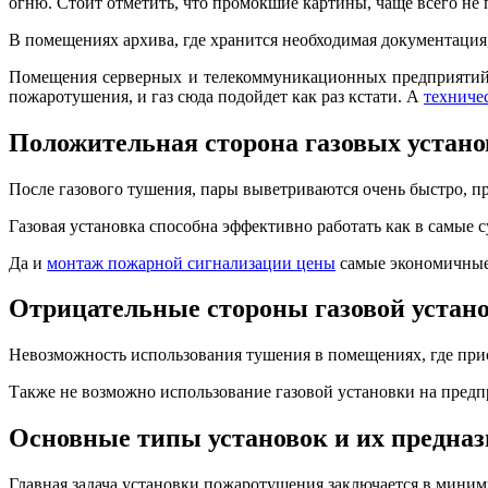
огню. Стоит отметить, что промокшие картины, чаще всего не 
В помещениях архива, где хранится необходимая документаци
Помещения серверных и телекоммуникационных предприятий,
пожаротушения, и газ сюда подойдет как раз кстати. А
техниче
Положительная сторона газовых устано
После газового тушения, пары выветриваются очень быстро, пр
Газовая установка способна эффективно работать как в самые су
Да и
монтаж пожарной сигнализации цены
самые экономичные
Отрицательные стороны газовой устан
Невозможность использования тушения в помещениях, где прис
Также не возможно использование газовой установки на предпр
Основные типы установок и их предна
Главная задача установки пожаротушения заключается в миним