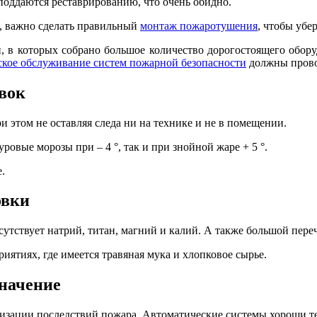
поддаются реставрированию, что очень обидно.
я, важно сделать правильный
монтаж пожаротушения
, чтобы убе
 в которых собрано большое количество дорогостоящего обору
ское обслуживание систем пожарной безопасности
должны прово
вок
и этом не оставляя следа ни на технике и не в помещении.
ровые морозы при – 4 °, так и при знойной жаре + 5 °.
.
овки
утствует натрий, титан, магний и калий. А также большой пере
иятиях, где имеется травяная мука и хлопковое сырье.
значение
изации последствий пожара. Автоматические системы хороши те