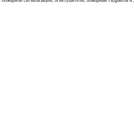
пожарной сигнализации, огнетушители, пожарные гидранты и 