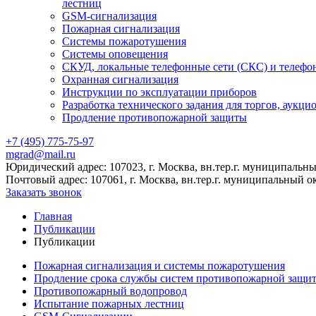
лестниц
GSM-сигнализация
Пожарная сигнализация
Системы пожаротушения
Системы оповещения
СКУД, локальные телефонные сети (СКС) и телефо
Охранная сигнализация
Инструкции по эксплуатации приборов
Разработка технического задания для торгов, аукци
Продление противопожарной защиты
+7 (495) 775-75-97
mgrad@mail.ru
Юридический адрес: 107023, г. Москва, вн.тер.г. муниципальный
Почтовый адрес: 107061, г. Москва, вн.тер.г. муниципальный ок
Заказать звонок
Главная
Публикации
Публикации
Пожарная сигнализация и системы пожаротушения
Продление срока службы систем противопожарной защи
Противопожарный водопровод
Испытание пожарных лестниц