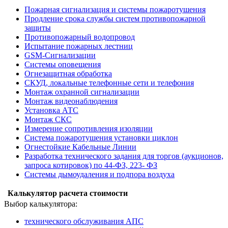
Пожарная сигнализация и системы пожаротушения
Продление срока службы систем противопожарной
защиты
Противопожарный водопровод
Испытание пожарных лестниц
GSM-Сигнализации
Системы оповещения
Огнезащитная обработка
СКУД, локальные телефонные сети и телефония
Монтаж охранной сигнализации
Монтаж видеонаблюдения
Установка АТС
Монтаж СКС
Измерение сопротивления изоляции
Система пожаротушения установки циклон
Огнестойкие Кабельные Линии
Разработка технического задания для торгов (аукционов,
запроса котировок) по 44-ФЗ, 223- ФЗ
Системы дымоудаления и подпора воздуха
Калькулятор расчета стоимости
Выбор калькулятора:
технического обслуживания АПС