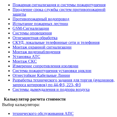
Пожарная сигнализация и системы пожаротушения
Продление срока службы систем противопожарной
защиты
Противопожарный водопровод
Испытание пожарных лестниц
GSM-Сигнализации
Системы оповещения
Огнезащитная обработка
СКУД, локальные телефонные сети и телефония
Монтаж охранной сигнализации
Монтаж видеонаблюдения
Установка АТС
Монтаж СКС
Измерение сопротивления изоляции
Система пожаротушения установки циклон
Огнестойкие Кабельные Линии
Разработка технического задания для торгов (аукционов,
запроса котировок) по 44-ФЗ, 223- ФЗ
Системы дымоудаления и подпора воздуха
Калькулятор расчета стоимости
Выбор калькулятора:
технического обслуживания АПС