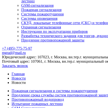
лестниц
GSM-сигнализация
Пожарная сигнализация
Системы пожаротушения
Системы оповещения
СКУД, локальные телефонные сети (СКС) и телефо
Охранная сигнализация
Инструкции по эксплуатации приборов
Разработка технического задания для торгов, аукци
Продление противопожарной защиты
+7 (495) 775-75-97
mgrad@mail.ru
Юридический адрес: 107023, г. Москва, вн.тер.г. муниципальный
Почтовый адрес: 107061, г. Москва, вн.тер.г. муниципальный ок
Заказать звонок
Главная
Новости
Новости
Пожарная сигнализация и системы пожаротушения
Продление срока службы систем противопожарной защи
Противопожарный водопровод
Испытание пожарных лестниц