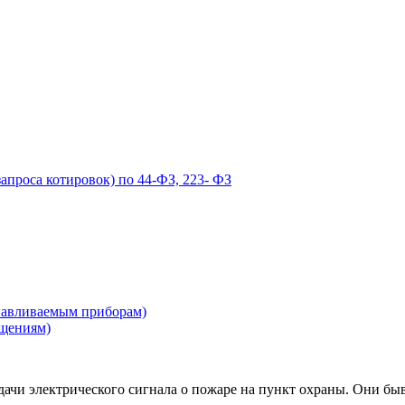
запроса котировок) по 44-ФЗ, 223- ФЗ
навливаемым приборам)
ещениям)
одачи электрического сигнала о пожаре на пункт охраны. Они 