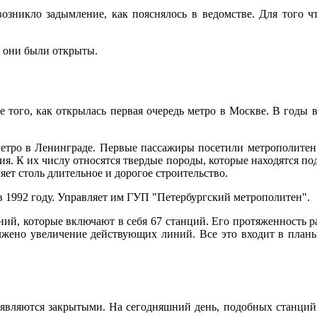
возникло задымление, как пояснялось в ведомстве. Для того
о они были открыты.
е того, как открылась первая очередь метро в Москве. В годы
етро в Ленинграде. Первые пассажиры посетили метрополитен в
я. К их числу относятся твердые породы, которые находятся под
ет столь длительное и дорогое строительство.
 1992 году. Управляет им ГУП "Петербургский метрополитен".
ний, которые включают в себя 67 станций. Его протяженность р
олжено увеличение действующих линий. Все это входит в планы
являются закрытыми. На сегодняшний день, подобных станций н