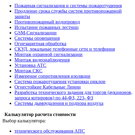
Пожарная сигнализация и системы пожаротушения
Продление срока службы систем противопожарной
защиты
Противопожарный водопровод
Испытание пожарных лестниц
GSM-Сигнализации
Системы оповещения
Огнезащитная обработка
СКУД, локальные телефонные сети и телефония
Монтаж охранной сигнализации
Монтаж видеонаблюдения
Установка АТС
Монтаж СКС
Измерение сопротивления изоляции
Система пожаротушения установки циклон
Огнестойкие Кабельные Линии
Разработка технического задания для торгов (аукционов,
запроса котировок) по 44-ФЗ, 223- ФЗ
Системы дымоудаления и подпора воздуха
Калькулятор расчета стоимости
Выбор калькулятора:
технического обслуживания АПС