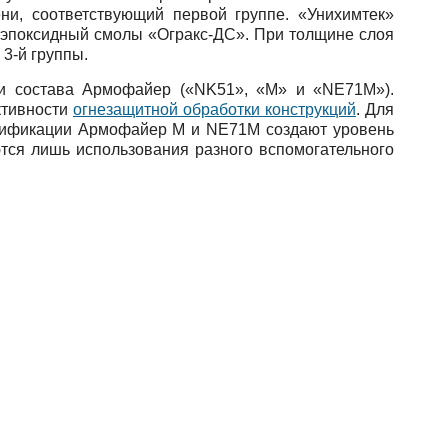
ни, соответствующий первой группе. «Унихимтек»
 эпоксидный смолы «Огракс-ДС». При толщине слоя
3-й группы.
ти состава Армофайер («NK51», «М» и «NE71М»).
ктивности
огнезащитной обработки конструкций
. Для
одификации Армофайер М и NE71М создают уровень
тся лишь использования разного вспомогательного