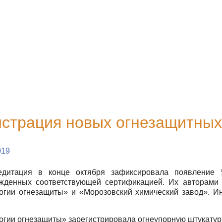
истрация новых огнезащитных
019
едитация в конце октября зафиксировала появление 
жденных соответствующей сертификацией. Их авторами в
огии огнезащиты» и «Морозовский химический завод». И
огии огнезащиты» зарегистрировала огнеупорную штукатурк