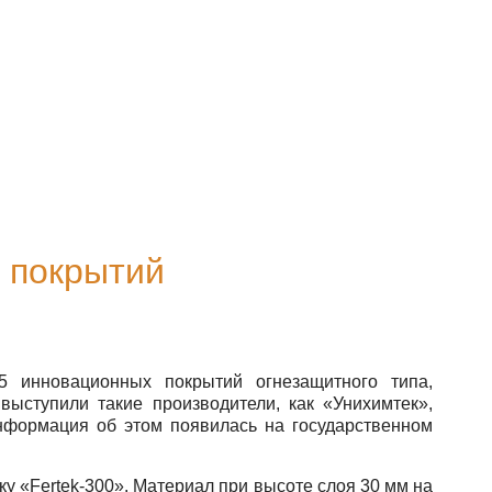
О компании
Примеры работ
Контакты
 покрытий
5 инновационных покрытий огнезащитного типа,
ыступили такие производители, как «Унихимтек»,
нформация об этом появилась на государственном
у «Fertek-300». Материал при высоте слоя 30 мм на