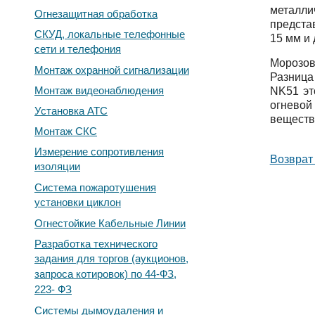
металли
Огнезащитная обработка
предста
СКУД, локальные телефонные
15 мм и 
сети и телефония
Морозов
Монтаж охранной сигнализации
Разница
Монтаж видеонаблюдения
NK51 эт
огневой
Установка АТС
веществ
Монтаж СКС
Измерение сопротивления
Возврат 
изоляции
Система пожаротушения
установки циклон
Огнестойкие Кабельные Линии
Разработка технического
задания для торгов (аукционов,
запроса котировок) по 44-ФЗ,
223- ФЗ
Системы дымоудаления и