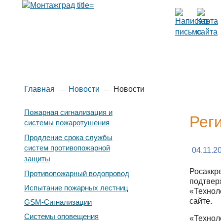
Главная
Новости
Новости
Пожарная сигнализация и
Рег
системы пожаротушения
Продление срока службы
систем противопожарной
04.11.2
защиты
Росаккр
Противопожарный водопровод
подтвер
Испытание пожарных лестниц
«Технол
сайте.
GSM-Сигнализации
Системы оповещения
«Технол