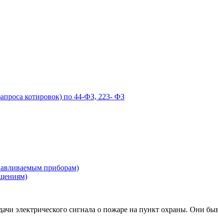
запроса котировок) по 44-ФЗ, 223- ФЗ
навливаемым приборам)
ещениям)
одачи электрического сигнала о пожаре на пункт охраны. Они 