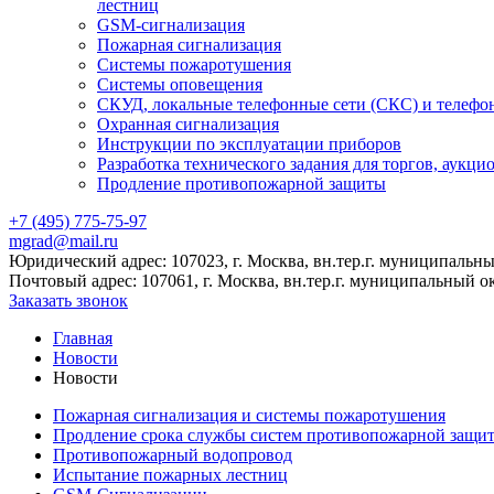
лестниц
GSM-сигнализация
Пожарная сигнализация
Системы пожаротушения
Системы оповещения
СКУД, локальные телефонные сети (СКС) и телефо
Охранная сигнализация
Инструкции по эксплуатации приборов
Разработка технического задания для торгов, аукци
Продление противопожарной защиты
+7 (495) 775-75-97
mgrad@mail.ru
Юридический адрес: 107023, г. Москва, вн.тер.г. муниципальный
Почтовый адрес: 107061, г. Москва, вн.тер.г. муниципальный ок
Заказать звонок
Главная
Новости
Новости
Пожарная сигнализация и системы пожаротушения
Продление срока службы систем противопожарной защи
Противопожарный водопровод
Испытание пожарных лестниц