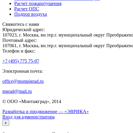
Расчет пожаротушения
Расчет ОПС
Подпор воздуха
Свяжитесь с нами
Юридический адрес:
107023, г. Москва, вн.тер.г. муниципальный округ Преображенск
Почтовый адрес:
107061, г. Москва, вн.тер.г. муниципальный округ Преображенск
Телефон и факс:
+7 (495) 775 75-97
Электронная почта:
office@montajgrad.ru
mgrad@mail.ru
© ООО «Монтажград», 2014
Разработка и продвижение — «ЭВРИКА»
Вход для администратора
x