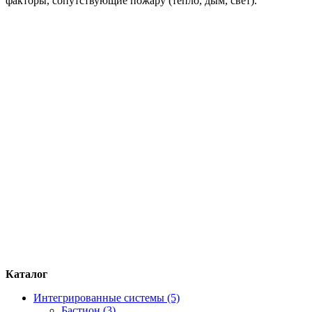
факторы, сопутствующие пожару (тепло, дым, свет).
Каталог
Интегрированные системы (5)
Бастион (3)