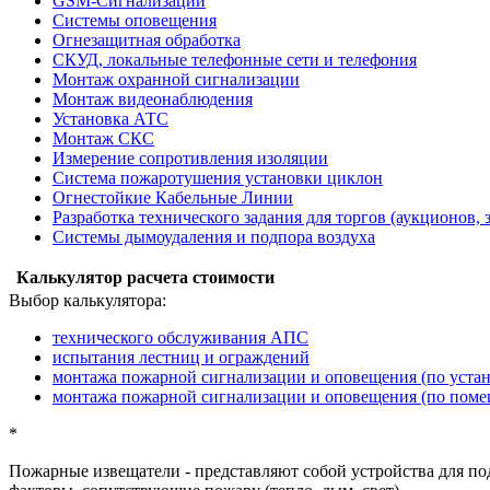
GSM-Сигнализации
Системы оповещения
Огнезащитная обработка
СКУД, локальные телефонные сети и телефония
Монтаж охранной сигнализации
Монтаж видеонаблюдения
Установка АТС
Монтаж СКС
Измерение сопротивления изоляции
Система пожаротушения установки циклон
Огнестойкие Кабельные Линии
Разработка технического задания для торгов (аукционов, 
Системы дымоудаления и подпора воздуха
Калькулятор расчета стоимости
Выбор калькулятора:
технического обслуживания АПС
испытания лестниц и ограждений
монтажа пожарной сигнализации и оповещения (по уста
монтажа пожарной сигнализации и оповещения (по пом
*
Пожарные извещатели
- представляют собой устройства для п