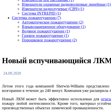
Извещатели охранные радиоволновые линейные (1)
Извещатели радиолучевые (СВЧ) (1)
Система INTREPID (1)
Системы пожаротушения (7)
Автоматическое пожаротушение (2)
Взрывозащещенное оборудование (1)
Водяное пожаротушение (1)
Газовое пожаротушение (1)
Порошковое пожаротушение (2)
Новый вспучивающийся ЛКМ б
24.09.2020
Летом этого года компанией Sherwin-Williams представле
возгорании в течение до 240 минут. Компания уже расширила 
Новый ЛКМ может быть эффективно использован для
огнез
пожару любой интенсивности. Кроме того, материал устойчив
производственных объектах химической промышленности.