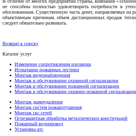
В отличие от многих предприятий страны, компания «Технони
не способны полностью удовлетворить потребности в утеп
обоснованным. Существенную часть денег, направляемых на р
объективным причинам, объем дистанционных продаж тепло
следует обязательно развивать.
Возврат к списку
Каталог услуг
Измерение сопротивления изоляции
Испытание пожарных лестниц
Монтаж видеонаблюдения
Монтаж и обслуживание охранной сигнализации
Монтаж и обслуживание пожарной сигнализации
Монтаж и обслуживание охранно пожарной сигнализаци
Монтаж дымоудаления
Монтаж систем пожаротушения
Монтаж скс сетей
Огнезащитная обработка металлических конструкций
Пожарный водопровод
Установка атс