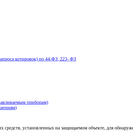
запроса котировок) по 44-ФЗ, 223- ФЗ
навливаемым приборам)
ещениям)
 средств, установленных на защищаемом объекте, для обнаруже