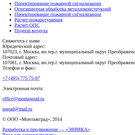
Проектирование пожарной сигнализации
Огнезащитная обработка металлоконструкций
Проектирование пожарной сигнализации
Расчет пожаротушения
Расчет ОПС
Подпор воздуха
Свяжитесь с нами
Юридический адрес:
107023, г. Москва, вн.тер.г. муниципальный округ Преображенск
Почтовый адрес:
107061, г. Москва, вн.тер.г. муниципальный округ Преображенск
Телефон и факс:
+7 (495) 775 75-97
Электронная почта:
office@montajgrad.ru
mgrad@mail.ru
© ООО «Монтажград», 2014
Разработка и продвижение — «ЭВРИКА»
Вход для администратора