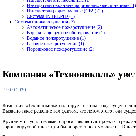
Извещатели охранные радиоволновые линейные (1)
Извещатели радиолучевые (СВЧ) (1)
Система INTREPID (1)
Системы пожаротушения (7)
Автоматическое пожаротушение (2)
Взрывозащещенное оборудование (1)
Водяное пожаротушение (1)
Газовое пожаротушение (1)
Порошковое пожаротушение (2)
Компания «Технониколь» уве
19.09.2020
Компания «Технониколь» планирует в этом году существенн
Вызвано такое решение тем фактом, что летом этого года суще
Крупными «усилителями спроса» являются проекты гражданс
коронавирусной инфекции были временно заморожены. В насто