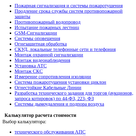
Пожарная сигнализация и системы пожаротушения
Продление срока службы систем противопожарной
защиты
Противопожарный водопровод
Испытание пожарных лестниц
GSM-Сигнализации
Системы оповещения
Огнезащитная обработка
СКУД, локальные телефонные сети и телефония
Монтаж охранной сигнализации
Монтаж видеонаблюдения
Установка АТС
Монтаж СКС
Измерение сопротивления изоляции
Система пожаротушения установки циклон
Огнестойкие Кабельные Линии
Разработка технического задания для торгов (аукционов,
запроса котировок) по 44-ФЗ, 223- ФЗ
Системы дымоудаления и подпора воздуха
Калькулятор расчета стоимости
Выбор калькулятора:
технического обслуживания АПС