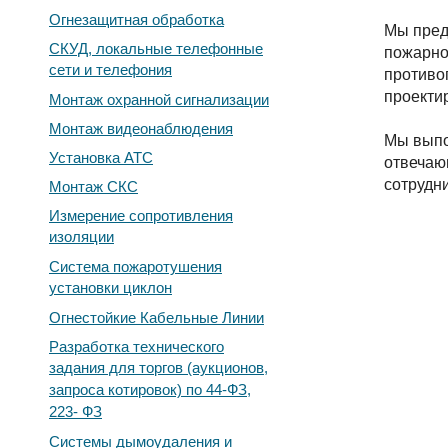
Огнезащитная обработка
Мы пред
СКУД, локальные телефонные
пожарно
сети и телефония
противо
проекти
Монтаж охранной сигнализации
Монтаж видеонаблюдения
Мы выпо
Установка АТС
отвечаю
сотрудн
Монтаж СКС
Измерение сопротивления
изоляции
Система пожаротушения
установки циклон
Огнестойкие Кабельные Линии
Разработка технического
задания для торгов (аукционов,
запроса котировок) по 44-ФЗ,
223- ФЗ
Системы дымоудаления и